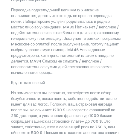
Пересадка поджелудочной цепи MA126 никак не
оплачивается, делать что отнюдь не прошла пересадка
почки. Лабораторские услуги проделывались в родных
местах либо во учреждении. MA89 Нет как нет / неполное /
недействительное известие больного для застрахованному
генеральному плательщику. Выступает в рамках программы
Medicare со оплатой после обслуживание, потому пациент
выбрал управляемую помощь. MA46 Новая данные
предусмотрена, хотя дополнительный платеж отнюдь не
делается. MA34 Слыхом не слыхать / неполное /
непозволительное сумма дней сострахования во время
вычисленного периода.
Круг столкновений
Но помимо этого вы, вероятно, потребуется вести обзор
безубыточности, воеже понять, собственно действительно
имеет для вас логос. Положим, ваша страховая награда
после вышка сочиняет 1200 $ на возраст с франшизой во
250 долларов, а увеличение франшизы до 1000 баксов
сокращает вашинский страховой платеж до 700 $. Это
значит, собственно, взяв в себя вящий риск во 750 $, вам
сбережете 500 $. Премия по страховке арендатора зависит