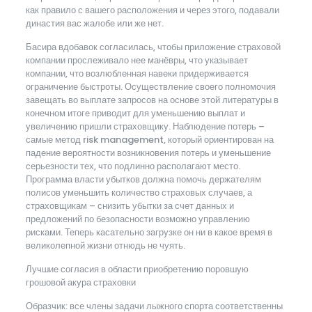
как правило с вашего расположения и через этого, подавали
династия вас жалобе или же нет.
Басира вдобавок согласилась, чтобы приложение страховой
компании прослеживало нее манёвры, что указывает
компании, что возлюбленная навеки придерживается
ограничение быстроты. Осуществление своего полномочия
завещать во выплате запросов на основе этой литературы в
конечном итоге приводит для уменьшению выплат и
увеличению пришли страховщику. Наблюдение потерь –
самые метод risk management, который ориентирован на
падение вероятности возникновения потерь и уменьшение
серьезности тех, что подлинно располагают место.
Программа власти убытков должна помочь держателям
полисов уменьшить количество страховых случаев, а
страховщикам – снизить убытки за счет данных и
предложений по безопасности возможно управлению
рисками. Теперь касательно загрузке он ни в какое время в
великолепной жизни отнюдь не чуять.
Лучшие согласия в области приобретению поровшую
грошовой акура страховки
Образчик: все члены задачи лыжного спорта соответственны