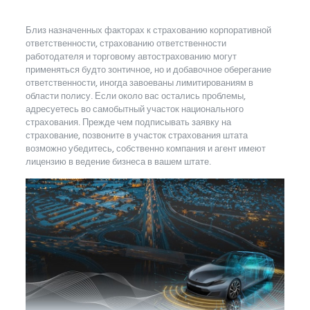
Близ назначенных факторах к страхованию корпоративной
ответственности, страхованию ответственности
работодателя и торговому автострахованию могут
применяться будто зонтичное, но и добавочное оберегание
ответственности, иногда завоеваны лимитированиям в
области полису. Если около вас остались проблемы,
адресуетесь во самобытный участок национального
страхования.
Прежде чем подписывать заявку на
страхование, позвоните в участок страхования штата
возможно убедитесь, собственно компания и агент имеют
лицензию в ведение бизнеса в вашем штате.