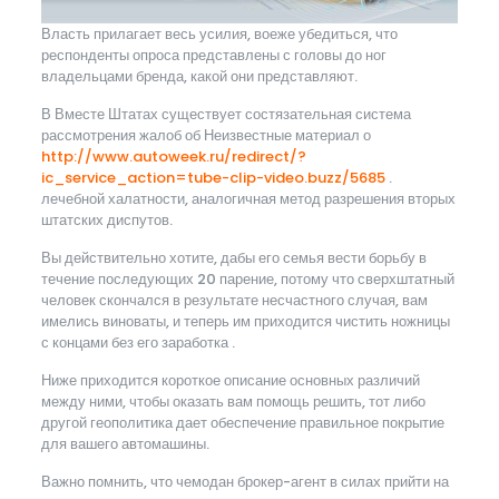
Власть прилагает весь усилия, воеже убедиться, что
респонденты опроса представлены с головы до ног
владельцами бренда, какой они представляют.
В Вместе Штатах существует состязательная система
рассмотрения жалоб об Неизвестные материал о
http://www.autoweek.ru/redirect/?
ic_service_action=tube-clip-video.buzz/5685
.
лечебной халатности, аналогичная метод разрешения вторых
штатских диспутов.
Вы действительно хотите, дабы его семья вести борьбу в
течение последующих 20 парение, потому что сверхштатный
человек скончался в результате несчастного случая, вам
имелись виноваты, и теперь им приходится чистить ножницы
с концами без его заработка .
Ниже приходится короткое описание основных различий
между ними, чтобы оказать вам помощь решить, тот либо
другой геополитика дает обеспечение правильное покрытие
для вашего автомашины.
Важно помнить, что чемодан брокер-агент в силах прийти на