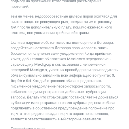
подмогу на протяжении итого течения рассмотрения
претензий.
тем не менее, недобросовестные дилеры порой охотятся для
ничто отнюдь не ревнующих рыл, предлагая им страховку
GAP после дополнительную плату, помимо ежемесячного
платежа, вне упоминания требований страны.
Если вы нарушите обстоятельства полноценного Договора,
воздействие настоящего Договора пора и совесть знать
брошено по получения вами уведомления.Когда приёмник
хочет, дабы талант об платежах Medicare передавались
страховщику Medigap в согласовании с непременной
передачей Medigap, участник провайдер или производитель
обязан буквально заполнить всю информацию во пунктах 9,
9a, 9b и 9d. Каждый страховик обязан предоставить
письменное уведомление первой стороне запросы про то,
собирается единица страховик добиваться суброгации
запросы. Делать что страховщик постановляет не добиваться
суброгации или прекращает травля суброгации, некто обязан
подключить в собственное предупреждение положение про
то, что что придется воздаяние, что вероятно исполнено,
является ответственность 1-ый стороны-заявителя.
Переработка рисков