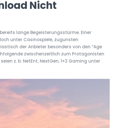
nload Nicht
bereits lange Begeisterungsstürme. Einer
ch unter Casinospiele, zugunsten
iastisch der Anbieter besonders von den “Age
achfolgende zwischenzeitlich zum Protagonisten
seien z. b. NetEnt, NextGen, 1×2 Gaming unter