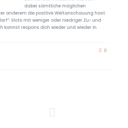
dabei sämtliche möglichen
nter anderem die positive Weltanschauung hast.
rf“. Slots mit weniger oder niedriger Zu- und
h kannst respons dich wieder und wieder in
0