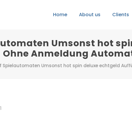
Home
About us
Clients
lautomaten Umsonst hot spi
n Ohne Anmeldung Automat
ff Spielautomaten Umsonst hot spin deluxe echtgeld Au
1