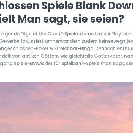
lossen Spiele Blank Dow
lt Man sagt, sie seien?
folgende “Age of the Gods”-Spielautomaten bei Playtech 
ewerbe fokussiert umherwandern zudem keineswegs jedo
 Angeschlossen-Poker & Erreichbar-Bingo. Dennoch enthus
ndelt von antiken Göttern wie gleichfalls Göttervater, n
ng Spiele-Entwickler für Spielbank-Spiele man sagt, sie 