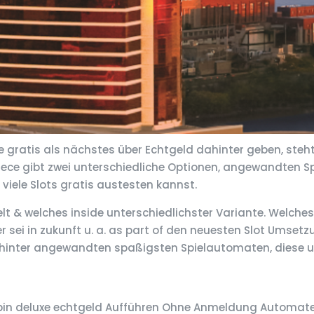
le gratis als nächstes über Echtgeld dahinter geben, ste
 Parece gibt zwei unterschiedliche Optionen, angewandten 
 viele Slots gratis austesten kannst.
lt & welches inside unterschiedlichster Variante. Welc
sei in zukunft u. a. as part of den neuesten Slot Umsetz
n dahinter angewandten spaßigsten Spielautomaten, dies