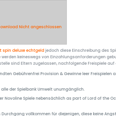
 Download Nicht angeschlossen
t spin deluxe echtgeld
jedoch diese Einschreibung des Spi
e werden keineswegs von Einzahlungsanforderungen gebun
telle sind Eltern zugelassen, nachfolgende Freispiele auf 
ndten Gebührenfrei Provision & Gewinne leer Freispielen 
 alle der Spielbank Umwelt unumgänglich.
voline Spiele nebensächlich as part of Lord of the Oce
ein Durchgang vollkommen für diejenigen, diese keine Ang