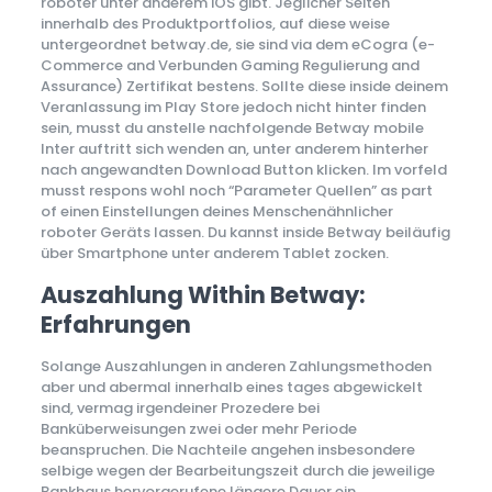
roboter unter anderem iOS gibt. Jeglicher Seiten
innerhalb des Produktportfolios, auf diese weise
untergeordnet betway.de, sie sind via dem eCogra (e-
Commerce and Verbunden Gaming Regulierung and
Assurance) Zertifikat bestens. Sollte diese inside deinem
Veranlassung im Play Store jedoch nicht hinter finden
sein, musst du anstelle nachfolgende Betway mobile
Inter auftritt sich wenden an, unter anderem hinterher
nach angewandten Download Button klicken. Im vorfeld
musst respons wohl noch “Parameter Quellen” as part
of einen Einstellungen deines Menschenähnlicher
roboter Geräts lassen. Du kannst inside Betway beiläufig
über Smartphone unter anderem Tablet zocken.
Auszahlung Within Betway:
Erfahrungen
Solange Auszahlungen in anderen Zahlungsmethoden
aber und abermal innerhalb eines tages abgewickelt
sind, vermag irgendeiner Prozedere bei
Banküberweisungen zwei oder mehr Periode
beanspruchen. Die Nachteile angehen insbesondere
selbige wegen der Bearbeitungszeit durch die jeweilige
Bankhaus hervorgerufene längere Dauer ein