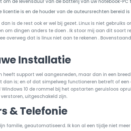
om de levensduur van de batterij van uw notebook-PC t
 licentie is en de houder van de auteursrechten bereid i
dan is de rest ook er wel bij gezet. Linux is niet gebrui
om dingen anders te doen . Ik stoor mij aan dit soort re
 mee overweg dat is linux niet aan te rekenen . Bovenstaan
we Installatie
eeft support wel aangesneden, maar dan in een breed in
 dan is; en of dat simpelweg functioneren betreft of een
l Windows 10 de rommel bij het opstarten geruisloos opruim
erstoren, uitgeschakeld zijn.
s & Telefonie
mijn familie, geautomatiseerd. Ik kon al een tijdje niet m