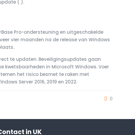
update ( ).
terBase Pro-ondersteuning en uitgeschakelde
eveer vier maanden na de release van Windows
laats.
 direct te updaten. Beveiligingsupdates gaan
tieke kwetsbaarheden in Microsoft Windows. Voer
stemen het risico besmet te raken met
indows Server 2016, 2019 en 2022.
0
Contact in UK