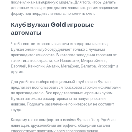
после клика на выбранную модель. Для того, чтобы делать
денежные ставки, игрок должен заполнить регистрационную
форму, подтвердить личность, пополнить счет.
Клуб Вулкан Gold игровые
автоматы
Чтобы соответствовать высоким стандартам качества,
Вулкан онлайн клуб сотрудничает только с лучшими
производителями софта. В каталоге заведения творения от
таких гигантов отрасли, как Новоматик, Микрогейминг,
Евоплей, Квикспин, Аматик, МегаДжек, Белатра, Игрософт и
других.
Для удобства выбора официальный клуб казино Вулкан
предлагает воспользоваться поисковой строкой и фильтрами
по производителю. Все представленные игровым клубом
Вулкан автоматы рассортированы по популярности и
новизне. Подобать развлечение по интересам не составит
труда.
Каждому гостю комфортно в casino Вулкан Голд. Удобная
навигация, дружелюбный интерфейс, обширный каталог
способствуют приятному времяпрепровождению.