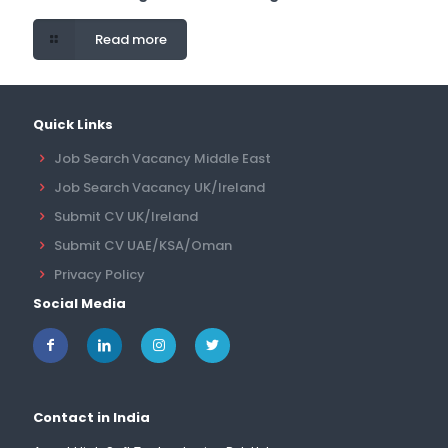
Read more
Quick Links
Job Search Vacancy Middle East
Job Search Vacancy UK/Ireland
Submit CV UK/Ireland
Submit CV UAE/KSA/Oman
Privacy Policy
Social Media
Contact in India