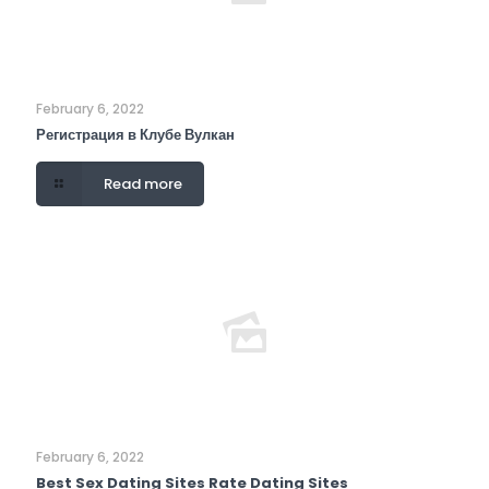
February 6, 2022
Регистрация в Клубе Вулкан
Read more
February 6, 2022
Best Sex Dating Sites Rate Dating Sites