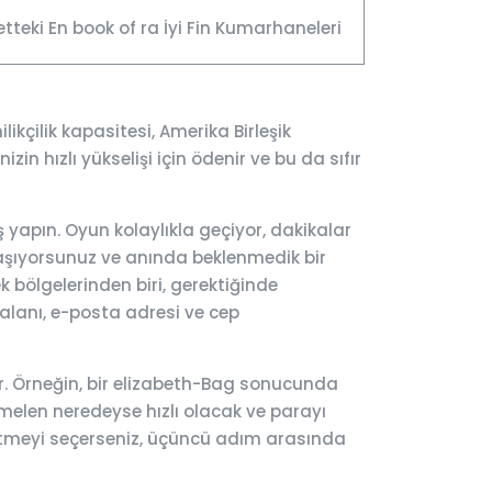
likçilik kapasitesi, Amerika Birleşik
n hızlı yükselişi için ödenir ve bu da sıfır
yapın. Oyun kolaylıkla geçiyor, dakikalar
ılaşıyorsunuz ve anında beklenmedik bir
 bölgelerinden biri, gerektiğinde
 alanı, e-posta adresi ve cep
r. Örneğin, bir elizabeth-Bag sonucunda
elen neredeyse hızlı olacak ve parayı
netmeyi seçerseniz, üçüncü adım arasında