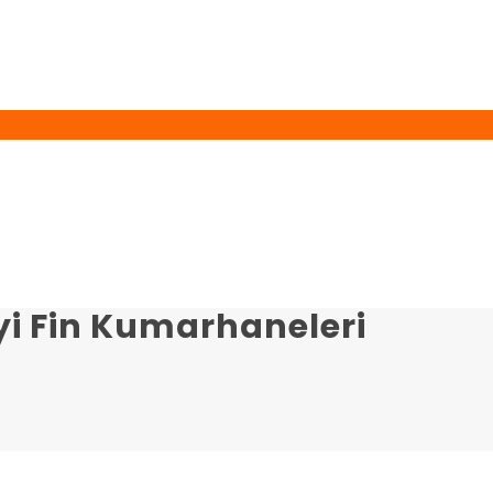
İyi Fin Kumarhaneleri