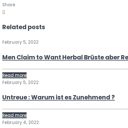
Share
0
Related posts
February 5, 2022
Men Claim to Want Herbal Brüste aber R
Read more
February 5, 2022
Untreue : Warum ist es Zunehmend ?
Read more
February 4, 2022