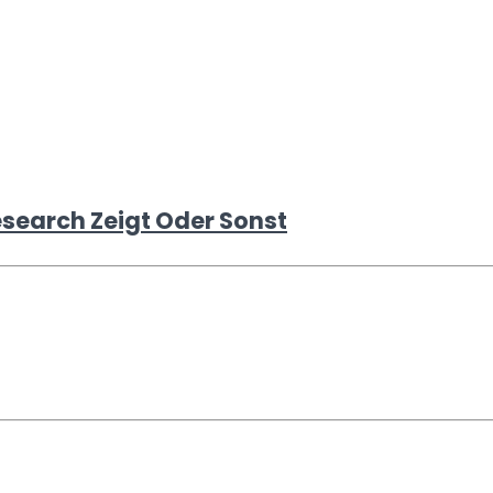
esearch Zeigt Oder Sonst