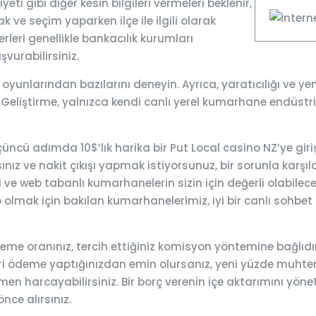
i gibi diğer kesin bilgileri vermeleri beklenir,
 ve seçim yaparken ilçe ile ilgili olarak
leri genellikle bankacılık kurumları
şvurabilirsiniz.
oyunlarından bazılarını deneyin. Ayrıca, yaratıcılığı ve yeni
eliştirme, yalnızca kendi canlı yerel kumarhane endüstrinizi
ü adımda 10$’lık harika bir Put Local casino NZ’ye giriş 
nız ve nakit çıkışı yapmak istiyorsunuz, bir sorunla karş
e web tabanlı kumarhanelerin sizin için değerli olabilecek
p olmak için bakılan kumarhanelerimiz, iyi bir canlı sohbet
eme oranınız, tercih ettiğiniz komisyon yöntemine bağlıdı
ri ödeme yaptığınızdan emin olursanız, yeni yüzde muhtem
men harcayabilirsiniz. Bir borç verenin içe aktarımını yö
nce alırsınız.