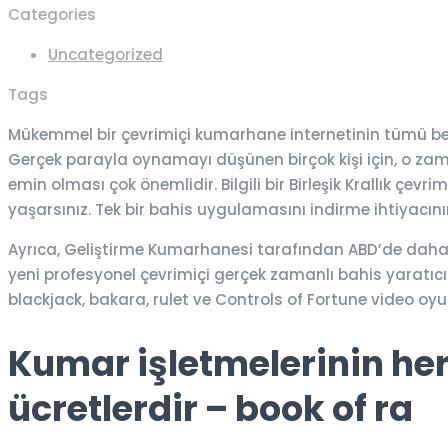
Categories
Uncategorized
Tags
Mükemmel bir çevrimiçi kumarhane internetinin tümü belir
Gerçek parayla oynamayı düşünen birçok kişi için, o zaman
emin olması çok önemlidir. Bilgili bir Birleşik Krallık çev
yaşarsınız.
Tek bir bahis uygulamasını indirme ihtiyacının 
Ayrıca, Geliştirme Kumarhanesi tarafından ABD’de daha
yeni profesyonel çevrimiçi gerçek zamanlı bahis yaratıcı
blackjack, bakara, rulet ve Controls of Fortune video oy
Kumar işletmelerinin her
ücretlerdir – book of ra