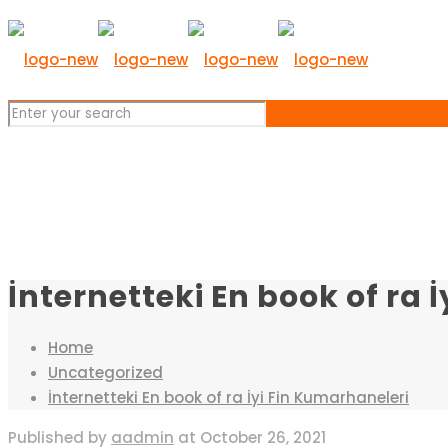
İnternetteki En book of ra 
Home
Uncategorized
İnternetteki En book of ra İyi Fin Kumarhaneleri
Published by
aadmin
at
October 26, 2021