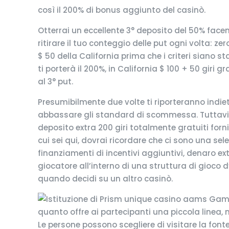
così il 200% di bonus aggiunto del casinò.
Otterrai un eccellente 3° deposito del 50% facendo
ritirare il tuo conteggio delle put ogni volta: z
$ 50 della California prima che i criteri siano 
ti porterà il 200%, in California $ 100 + 50 giri 
al 3° put.
Presumibilmente due volte ti riporteranno indiet
abbassare gli standard di scommessa. Tuttavia, 
deposito extra 200 giri totalmente gratuiti forn
cui sei qui, dovrai ricordare che ci sono una selez
finanziamenti di incentivi aggiuntivi, denaro ext
giocatore all’interno di una struttura di gioco 
quando decidi su un altro casinò.
quanto offre ai partecipanti una piccola linea,
Le persone possono scegliere di visitare la font