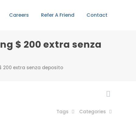
Careers
Refer A Friend
Contact
ng $ 200 extra senza
$ 200 extra senza deposito
Tags
Categories