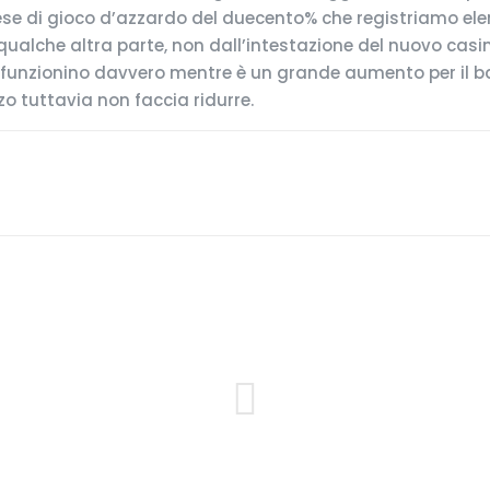
rese di gioco d’azzardo del duecento% che registriamo ele
lche altra parte, non dall’intestazione del nuovo casinò
o funzionino davvero mentre è un grande aumento per il ban
lzo tuttavia non faccia ridurre.