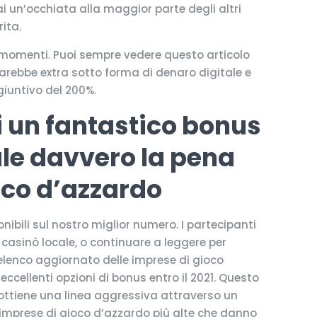
ai un’occhiata alla maggior parte degli altri
rita.
i momenti.
Puoi sempre vedere questo articolo
arebbe extra sotto forma di denaro digitale e
giuntivo del 200%.
 un fantastico bonus
le davvero la pena
ioco d’azzardo
onibili sul nostro miglior numero. I partecipanti
casinò locale, o continuare a leggere per
 elenco aggiornato delle imprese di gioco
cellenti opzioni di bonus entro il 2021. Questo
 ottiene una linea aggressiva attraverso un
e imprese di gioco d’azzardo più alte che danno