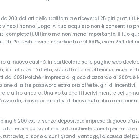
 200 dollari della California e riceverai 25 giri gratuiti. 
ero vincoli hanno luogo. Al tuo acquisto non è consentito pr
stati completati. Ultimo ma non meno importante, il tuo q
gratuiti. Potresti essere coordinato dal 100%, circa 250 doll
ro al nuovo casinò, in particolare se le pagine web decid
è molto per l’atleta, soprattutto se ottieni un eccellen
iti dal 2021.Poiché l’impresa di gioco d’azzardo al 200% è 
ione di altre password extra ora offerte, giri di incentivi,
ra e altro ancora. Una volta che ti iscrivi mentre sei un n
d’azzardo, riceverai incentivi di benvenuto che è una cosa
Le imprese di gioco d’az
 ma la feroce corsa al mercato richiede questi per farlo e
e, tuttavia, ci sono alcuni grandi vantaggi a causa del pa