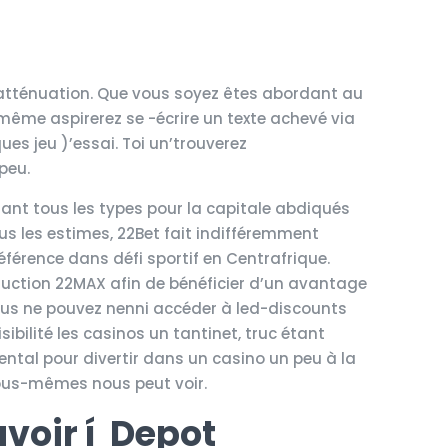
 atténuation. Que vous soyez êtes abordant au
même aspirerez se -écrire un texte achevé via
s jeu )’essai. Toi un’trouverez
peu.
nt tous les types pour la capitale abdiqués
s les estimes, 22Bet fait indifféremment
éférence dans défi sportif en Centrafrique.
duction 22MAX afin de bénéficier d’un avantage
Nous ne pouvez nenni accéder à led-discounts
ibilité les casinos un tantinet, truc étant
ental pour divertir dans un casino un peu à la
ous-mêmes nous peut voir.
voir í Depot