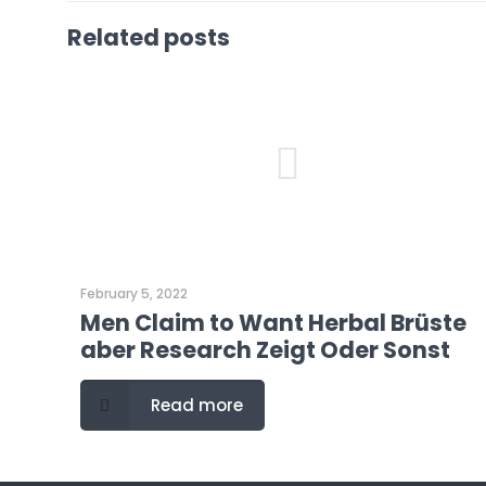
Related posts
February 5, 2022
Men Claim to Want Herbal Brüste
aber Research Zeigt Oder Sonst
Read more