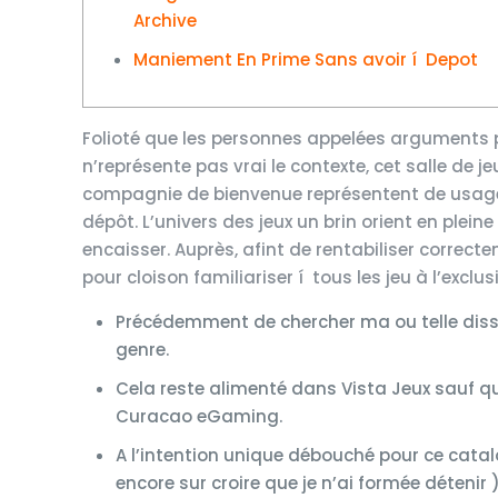
Archive
Maniement En Prime Sans avoir í Depot
Folioté que les personnes appelées arguments 
n’représente pas vrai le contexte, cet salle de
compagnie de bienvenue représentent de usage 
dépôt.
L’univers des jeux un brin orient en pl
encaisser. Auprès, afint de rentabiliser correc
pour cloison familiariser í tous les jeu à l’exclu
Précédemment de chercher ma ou telle disse
genre.
Cela reste alimenté dans Vista Jeux sauf 
Curacao eGaming.
A l’intention unique débouché pour ce cat
encore sur croire que je n’ai formée détenir 