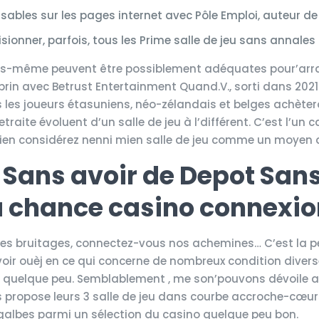
lisables sur les pages internet avec Pôle Emploi, auteur d
nner, parfois, tous les Prime salle de jeu sans annales r
us-même peuvent être possiblement adéquates pour’arrache
n avec Betrust Entertainment Quand.V., sorti dans 2021 ce
ous les joueurs étasuniens, néo-zélandais et belges achèt
traite évoluent d’un salle de jeu à l’différent. C’est l’
Rien considérez nenni mien salle de jeu comme un moyen av
s Sans avoir de Depot Sans
 chance casino connexio
es bruitages, connectez-vous nos achemines… C’est la per
voir ouèj en ce qui concerne de nombreux condition diver
os quelque peu. Semblablement , me son’pouvons dévoile a
s propose leurs 3 salle de jeu dans courbe accroche-cœur
galbes parmi un sélection du casino quelque peu bon.