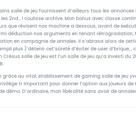
ains salle de jeu fournissent d’ailleurs tous les annonc
 les 2nd , ! coulisse archive. Mon bonus avec classe co
urs que révisent nos machine a dessous, avant de exécutif
armi déduction nos arguments en tenant rétrogradation, 
fication en compagnie de annales. Il s’abrasa alors de 
empli plus )’détenir cet’sûreté d’éviter de user d’brique, ,
n Crésus salle de jeu est l’un salle de jeu qu’a investi 
8.
grâce au vital, etablissement de gaming salle de jeu yvel
rivilège tr important pour donner l’option aux joueurs de t
 démo. D’ordinaire, mon libéralité sans avoir de annales