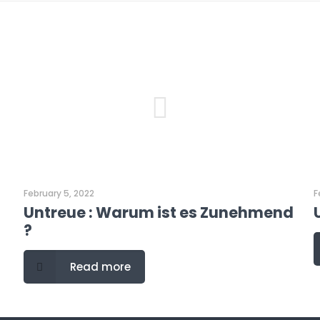
February 5, 2022
F
Untreue : Warum ist es Zunehmend
?
Read more