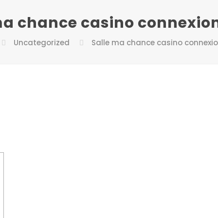
ma chance casino connexion
Uncategorized
Salle ma chance casino connexio